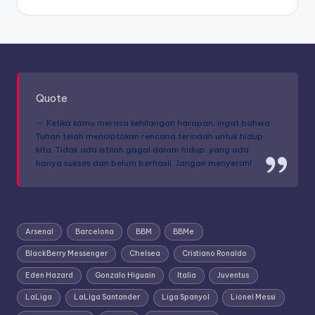
Quote
Ketika kamu merasa kehilangan harapan, ingat bahwa
Tuhan telah menciptakan rencana terindah untuk hidup
kita. Tidak ada istilah gagal dalam hidup, yang ada
hanya sukses dan belum berhasil. Jangan menyerah!
Arsenal
Barcelona
BBM
BBMe
BlackBerry Messenger
Chelsea
Cristiano Ronaldo
Eden Hazard
Gonzalo Higuain
Italia
Juventus
LaLiga
LaLiga Santander
Liga Spanyol
Lionel Messi