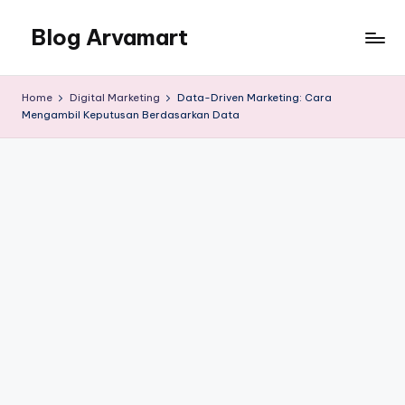
Blog Arvamart
Skip
to
Berbagi
content
informasi,
Home
Digital Marketing
Data-Driven Marketing: Cara
tips
Mengambil Keputusan Berdasarkan Data
dan
trik,
tutorial,
dan
free
download