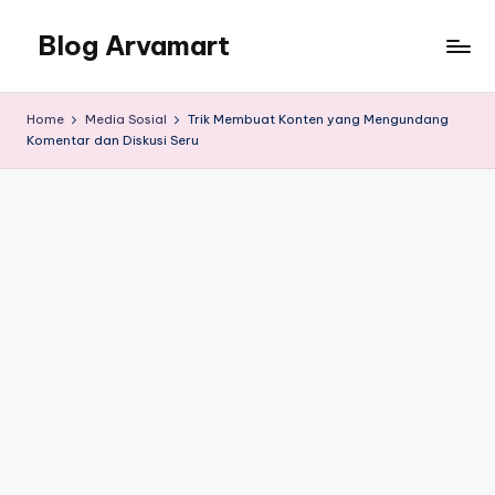
Blog Arvamart
Skip
to
Berbagi
content
informasi,
Home
Media Sosial
Trik Membuat Konten yang Mengundang
tips
Komentar dan Diskusi Seru
dan
trik,
tutorial,
dan
free
download