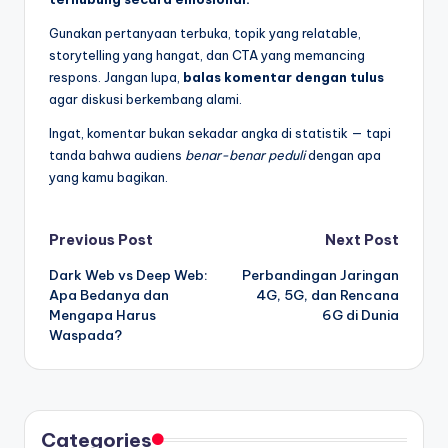
Gunakan pertanyaan terbuka, topik yang relatable,
storytelling yang hangat, dan CTA yang memancing
respons. Jangan lupa,
balas komentar dengan tulus
agar diskusi berkembang alami.
Ingat, komentar bukan sekadar angka di statistik — tapi
tanda bahwa audiens
benar-benar peduli
dengan apa
yang kamu bagikan.
Post
Previous Post
Next Post
Dark Web vs Deep Web:
Perbandingan Jaringan
navigation
Apa Bedanya dan
4G, 5G, dan Rencana
Mengapa Harus
6G di Dunia
Waspada?
Categories