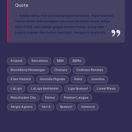
Quote
Ketika kamu merasa kehilangan harapan, ingat bahwa
Tuhan telah menciptakan rencana terindah untuk hidup
kita. Tidak ada istilah gagal dalam hidup, yang ada
hanya sukses dan belum berhasil. Jangan menyerah!
Arsenal
Barcelona
BBM
BBMe
BlackBerry Messenger
Chelsea
Cristiano Ronaldo
Eden Hazard
Gonzalo Higuain
Italia
Juventus
LaLiga
LaLiga Santander
Liga Spanyol
Lionel Messi
Manchester City
Parma
Premier League
Sergio Aguero
Seri A
Spanyol
Valencia