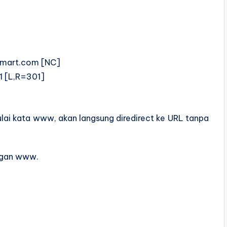
mart.com [NC]
1 [L,R=301]
lai kata www, akan langsung diredirect ke URL tanpa
ngan www.