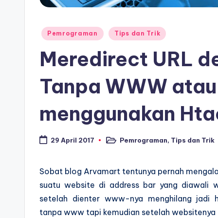
Posted
Pemrograman
Tips dan Trik
in
Meredirect URL 
Tanpa WWW atau 
menggunakan Hta
Pemrograman
,
Tips dan Trik
29 April 2017
Posted
in
Sobat blog Arvamart tentunya pernah mengala
suatu website di address bar yang diawali
setelah dienter www-nya menghilang jadi h
tanpa www tapi kemudian setelah websitenya