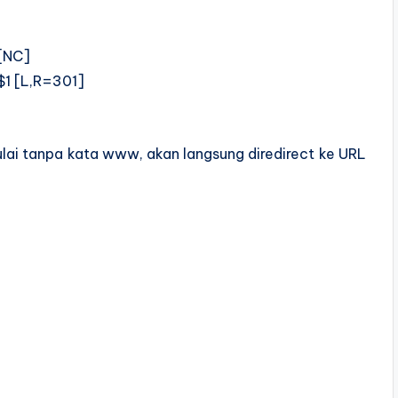
[NC]
$1 [L,R=301]
lai tanpa kata www, akan langsung diredirect ke URL