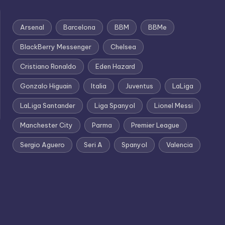
Arsenal
Barcelona
BBM
BBMe
BlackBerry Messenger
Chelsea
Cristiano Ronaldo
Eden Hazard
Gonzalo Higuain
Italia
Juventus
LaLiga
LaLiga Santander
Liga Spanyol
Lionel Messi
Manchester City
Parma
Premier League
Sergio Aguero
Seri A
Spanyol
Valencia