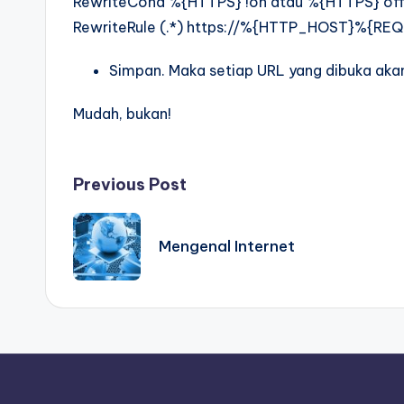
RewriteCond %{HTTPS} !on atau %{HTTPS} of
RewriteRule (.*) https://%{HTTP_HOST}%{RE
Simpan. Maka setiap URL yang dibuka akan
Mudah, bukan!
Post
Previous Post
navigation
Mengenal Internet