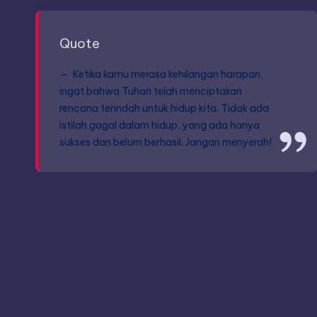
Quote
Ketika kamu merasa kehilangan harapan,
ingat bahwa Tuhan telah menciptakan
rencana terindah untuk hidup kita. Tidak ada
istilah gagal dalam hidup, yang ada hanya
sukses dan belum berhasil. Jangan menyerah!