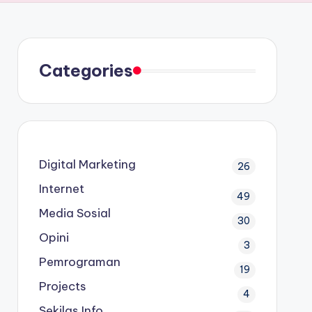
e
s
a
A
t
r
p
e
p
Categories
Digital Marketing
26
Internet
49
Media Sosial
30
Opini
3
Pemrograman
19
Projects
4
Sekilas Info