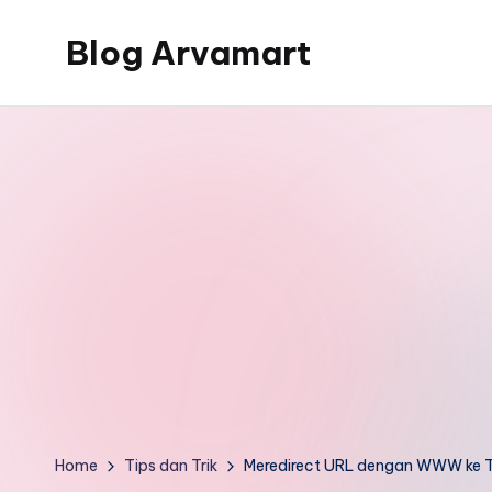
Blog Arvamart
Skip
to
Berbagi
content
informasi,
tips
dan
trik,
tutorial,
dan
free
download
Home
Tips dan Trik
Meredirect URL dengan WWW ke 